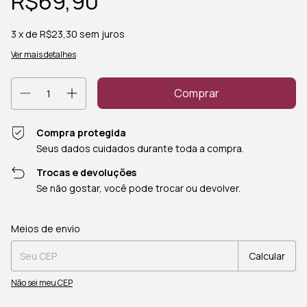
R$69,90
3
x de
R$23,30
sem juros
Ver mais detalhes
Compra protegida
Seus dados cuidados durante toda a compra.
Trocas e devoluções
Se não gostar, você pode trocar ou devolver.
Entregas para o CEP:
Alterar CEP
Meios de envio
Calcular
Não sei meu CEP