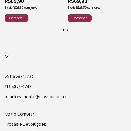
R$69,90
R$69,90
3
x
de
R$23,30
sem juros
3
x
de
R$23,30
sem juros
5511958741733
11 95874-1733
relacionamento@blosson.com.br
Como Comprar
Trocas e Devoluções